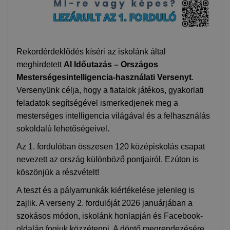
Rekordérdeklődés kíséri az iskolánk által
meghirdetett
AI Időutazás – Országos
Mesterségesintelligencia-használati Versenyt
.
Versenyünk célja, hogy a fiatalok játékos, gyakorlati
feladatok segítségével ismerkedjenek meg a
mesterséges intelligencia világával és a felhasználás
sokoldalú lehetőségeivel.
Az 1. fordulóban összesen 120 középiskolás csapat
nevezett az ország különböző pontjairól. Ezúton is
köszönjük a részvételt!
A teszt és a pályamunkák kiértékelése jelenleg is
zajlik. A verseny 2. fordulóját 2026 januárjában a
szokásos módon, iskolánk honlapján és Facebook-
oldalán fogjuk közzétenni. A döntő megrendezésére