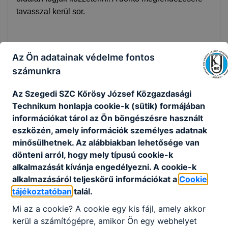
tavasszal kerül sor.
Az Ön adatainak védelme fontos
számunkra
Megosztás
Az Szegedi SZC Kőrösy József Közgazdasági
Technikum honlapja cookie-k (sütik) formájában
információkat tárol az Ön böngészésre használt
eszközén, amely információk személyes adatnak
KAPCSOLÓDÓ HÍREK
minősülhetnek. Az alábbiakban lehetősége van
dönteni arról, hogy mely típusú cookie-k
alkalmazását kívánja engedélyezni. A cookie-k
alkalmazásáról teljeskörű információkat a
Cookie
tájékoztatóban
talál.
Mi az a cookie? A cookie egy kis fájl, amely akkor
kerül a számítógépre, amikor Ön egy webhelyet