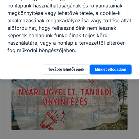
honlapunk használhatóságának és folyamatainak
megkönnyítése vagy lehetővé tétele, a cookie-k
Változás az étkezési térítési díjakban
alkalmazásának megakadályozása vagy törlése által
előfordulhat, hogy felhasználóink nem lesznek
Tájékoztatjuk tanulóinkat és szüleiket, hogy 2026. július
képesek honlapunk funkcióinak teljes körű
27-től változnak az étkezési térítési díjak.
használatára, vagy a honlap a tervezettől eltérően
fog működni böngészőjében.
2026. júl. 6.
IT
További lehetőségek
Mindet elfogadom