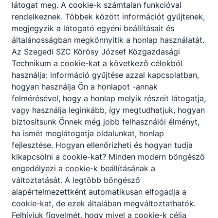
látogat meg. A cookie-k számtalan funkcióval
rendelkeznek. Többek között információt gyűjtenek,
megjegyzik a látogató egyéni beállításait és
általánosságban megkönnyítik a honlap használatát.
Az Szegedi SZC Kőrösy József Közgazdasági
Javítóvizsgák
Technikum a cookie-kat a következő célokból
használja: információ gyűjtése azzal kapcsolatban,
2025/2026. tanév javítóvizsgáinak időpontjai.
hogyan használja Ön a honlapot -annak
felmérésével, hogy a honlap melyik részeit látogatja,
2026. júl. 9.
IT
vagy használja leginkább, így megtudhatjuk, hogyan
biztosítsunk Önnek még jobb felhasználói élményt,
ha ismét meglátogatja oldalunkat, honlap
fejlesztése. Hogyan ellenőrizheti és hogyan tudja
kikapcsolni a cookie-kat? Minden modern böngésző
engedélyezi a cookie-k beállításának a
változtatását. A legtöbb böngésző
alapértelmezettként automatikusan elfogadja a
cookie-kat, de ezek általában megváltoztathatók.
Felhívjuk figyelmét, hogy mivel a cookie-k célja