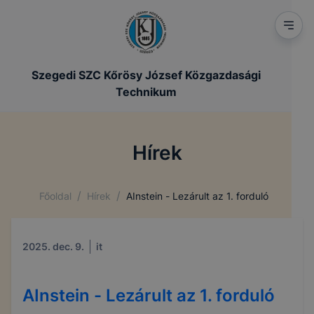
Szegedi SZC Kőrösy József Közgazdasági
Technikum
Hírek
/
/
Főoldal
Hírek
AInstein - Lezárult az 1. forduló
2025. dec. 9.
it
AInstein - Lezárult az 1. forduló