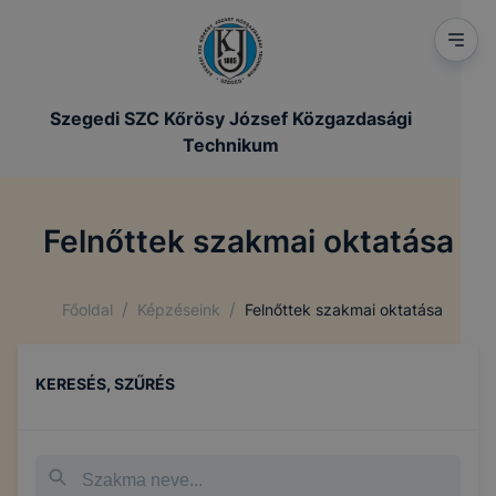
Szegedi SZC Kőrösy József Közgazdasági
Technikum
Felnőttek szakmai oktatása
/
/
Főoldal
Képzéseink
Felnőttek szakmai oktatása
KERESÉS, SZŰRÉS