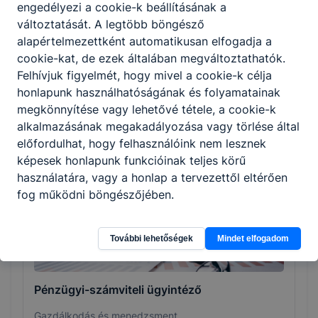
engedélyezi a cookie-k beállításának a
egymástól, igazodva a Képzési és Kimeneteli
változtatását. A legtöbb böngésző
Követelményekben, szakképesítés esetén a
alapértelmezettként automatikusan elfogadja a
Programkövetelményekben meghatározott
cookie-kat, de ezek általában megváltoztathatók.
tartalmakhoz és a helyi igényekhez.
Felhívjuk figyelmét, hogy mivel a cookie-k célja
honlapunk használhatóságának és folyamatainak
megkönnyítése vagy lehetővé tétele, a cookie-k
alkalmazásának megakadályozása vagy törlése által
előfordulhat, hogy felhasználóink nem lesznek
Szakmák
képesek honlapunk funkcióinak teljes körű
használatára, vagy a honlap a tervezettől eltérően
fog működni böngészőjében.
További lehetőségek
Mindet elfogadom
Pénzügyi-számviteli ügyintéző
Gazdálkodás és menedzsment