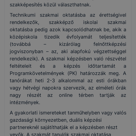
szakképesítés közül választhatnak.
Technikumi szakmai oktatásba az érettségivel
rendelkezők, szakképző iskolai szakmai
oktatásba pedig azok kapcsolódhatnak be, akik a
középiskola tizedik évfolyamát teljesítették
(továbbá – kizárólag felnőttképzési
jogviszonyban – az, aki alapfokú végzettséggel
rendelkezik). A szakmai képzésben való részvétel
feltételeit és a képzés időtartamát a
Programkövetelmények (PK) határozzák meg. A
tanórákat heti 2-3 alkalommal az esti órákban
vagy hétvégi napokra szervezik, az elméleti órák
nagy részét az online térben tartják az
intézmények.
A gyakorlati ismereteket tanműhelyben vagy valós
gazdasági környezetben, duális képzési
partnereknél sajátíthatják el a képzésben részt
vevők. A szakmát tanulók szakmai oktatása