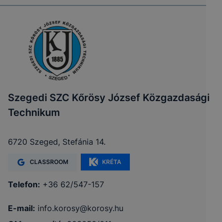
Szegedi SZC Kőrösy József Közgazdasági
Technikum
6720 Szeged, Stefánia 14.
CLASSROOM
KRÉTA
Telefon:
+36 62/547-157
E-mail:
info.korosy@korosy.hu