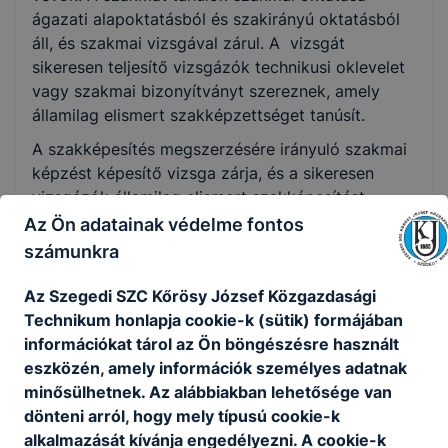
ágazati alapoktatásból és szakirányú oktatásból
áll, és szakmai vizsgával zárul. A vizsgát
sikeresen teljesítő vizsgázók technikusi oklevelet
vagy szakmai bizonyítványt szereznek, amely
államilag elismert szakképzettséget tanúsít.
A szakképesítés megszerzésére irányuló szakmai
képzést képesítő vizsga zárja, és a sikeresen
vizsgázók államilag elismert szakképesítést
tanúsító képesítő bizonyítványt kapnak.
Az Ön adatainak védelme fontos
számunkra
Az Szegedi SZC Kőrösy József Közgazdasági
Felnőttként az iskolában szakmákat és
szakképesítést is szerezhetek?
Technikum honlapja cookie-k (sütik) formájában
információkat tárol az Ön böngészésre használt
Igen. Az első két szakma megszerzését
eszközén, amely információk személyes adatnak
felnőttképzési jogviszonyban is ingyenesen
minősülhetnek. Az alábbiakban lehetősége van
biztosítja az állami szakképző intézmény és
dönteni arról, hogy mely típusú cookie-k
az együttműködési megállapodással
alkalmazását kívánja engedélyezni. A cookie-k