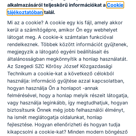
rendelkező nem állami szakképző intézmény
alkalmazásáról teljeskörű információkat a
Cookie
annak, aki a szakképzésben ingyenes
tájékoztatóban
talál.
részvételre jogosult. Ingyenes képzéseinken
Mi az a cookie? A cookie egy kis fájl, amely akkor
az első képesítő vizsga letételéig
kerül a számítógépre, amikor Ön egy webhelyet
térítésmentesen tanulhatnak azok, akik még
látogat meg. A cookie-k számtalan funkcióval
nem rendelkeznek az új szakképzési
rendelkeznek. Többek között információt gyűjtenek,
rendszerben szerzett szakképesítéssel
megjegyzik a látogató egyéni beállításait és
általánosságban megkönnyítik a honlap használatát.
Az Szegedi SZC Kőrösy József Közgazdasági
Technikum a cookie-kat a következő célokból
Munka mellett is tudok szakmát vagy
használja: információ gyűjtése azzal kapcsolatban,
államilag elismert szakképesítést szerezni?
hogyan használja Ön a honlapot -annak
felmérésével, hogy a honlap melyik részeit látogatja,
Az iskolák a felnőttek számára mind a
vagy használja leginkább, így megtudhatjuk, hogyan
szakmai oktatást, mind a szakmai képzést
biztosítsunk Önnek még jobb felhasználói élményt,
rugalmasan, akár munka mellett, rövid idő
ha ismét meglátogatja oldalunkat, honlap
alatt szervezik meg, gyakran az esti órákban,
fejlesztése. Hogyan ellenőrizheti és hogyan tudja
akár hétvégén is. Az egyes intézmények
kikapcsolni a cookie-kat? Minden modern böngésző
képzési programja sokszor ezért is tér el