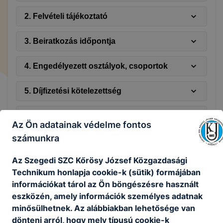
2. Felvételi tájékoztató
3. Beiratkozás időpontja
4. Engedélyezett osztályok, csoportok
5. Díjfizetési kötelezettség
6. Ellenőrzések, vizsgálatok
Az Ön adatainak védelme fontos
számunkra
7. Nyitvatartás rendje
Az Szegedi SZC Kőrösy József Közgazdasági
8. Éves munkaterv
Technikum honlapja cookie-k (sütik) formájában
információkat tárol az Ön böngészésre használt
9. Tanórán kívüli egyéb foglalkozások
eszközén, amely információk személyes adatnak
igénybevételének lehetősége
minősülhetnek. Az alábbiakban lehetősége van
dönteni arról, hogy mely típusú cookie-k
10. Osztályozó vizsgák követelményei