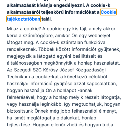
alkalmazását kívánja engedélyezni. A cookie-k
alkalmazásáról teljeskörű információkat a
Cookie
11. Pedagógusok, dolgozók
tájékoztatóban
talál.
12. Kompetenciamérés telephelyi
Mi az a cookie? A cookie egy kis fájl, amely akkor
eredményei
kerül a számítógépre, amikor Ön egy webhelyet
látogat meg. A cookie-k számtalan funkcióval
13. Érettségi vizsgák eredményei
rendelkeznek. Többek között információt gyűjtenek,
megjegyzik a látogató egyéni beállításait és
14. Lemorzsolódási, évismétlési mutatók
általánosságban megkönnyítik a honlap használatát.
Az Szegedi SZC Kőrösy József Közgazdasági
15. Iskolai dolgozatok, házi feladat
Technikum a cookie-kat a következő célokból
szabályai
használja: információ gyűjtése azzal kapcsolatban,
hogyan használja Ön a honlapot -annak
16. Tanulmányok alatti vizsgák
felmérésével, hogy a honlap melyik részeit látogatja,
vagy használja leginkább, így megtudhatjuk, hogyan
17. Iskolai osztályok és létszámok
biztosítsunk Önnek még jobb felhasználói élményt,
ha ismét meglátogatja oldalunkat, honlap
fejlesztése. Hogyan ellenőrizheti és hogyan tudja